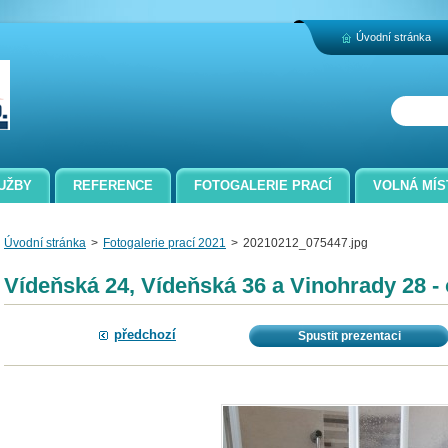
Úvodní stránka
UŽBY
REFERENCE
FOTOGALERIE PRACÍ
VOLNÁ MÍS
Úvodní stránka
>
Fotogalerie prací 2021
>
20210212_075447.jpg
Vídeňská 24, Vídeňská 36 a Vinohrady 28 - 
předchozí
Spustit prezentaci